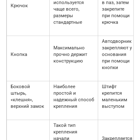
используется
в паз, затем
Крючок
чаще всего,
закрепите
размеры
при помощи
стандартные
крючка
Автодворник
Максимально
закрепляют у
Кнопка
прочно держит
основания
конструкцию
при помощи
кнопки
Боковой
Наиболее
Штифт
штырь,
простой и
крепится
«клешня»,
надежный способ
маленьким
верхний замок
крепления
выступом
Такой тип
крепления
начали
Закрепляется