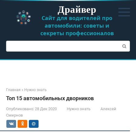
Перейти
Драйвер
к
контенту
Сайт для водителей про
автомобили: советы и
секреты профессионалов
Поиск:
Главная
»
Нужно знать
Топ 15 автомобильных дворников
Опубликовано:
28 Дек 2020
Нужно знать
Алексей
Смирнов