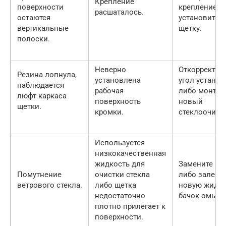
Крепление
поверхности
крепление л
расшаталось.
остаются
установите 
вертикальные
щетку.
полоски.
Неверно
Откорректир
Резина лопнула,
установлена
угол установ
наблюдается
рабочая
либо монтир
люфт каркаса
поверхность
новый
щетки.
кромки.
стеклоочисти
Используется
низкокачественная
жидкость для
Замените ще
Помутнение
очистки стекла
либо залейт
ветрового стекла.
либо щетка
новую жидко
недостаточно
бачок омыва
плотно прилегает к
поверхности.