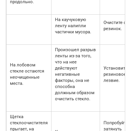
продольно.
На каучуковую
Очистите об
ленту налипли
резинок.
частички мусора.
Произошел разрыв
ленты из-за того,
что на нее
На лобовом
действуют
Установите 
стекле остаются
негативные
резиновое
неочищенные
факторы, она не
лезвие.
места.
способна
должным образом
очистить стекло.
Щетка
стеклоочистителя
Попробуйте
прыгает, на
затянуть