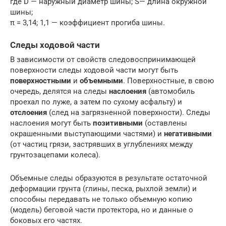
где D — наружный диаметр шины; S— длина окружной
шины;
π = 3,14; 1,1 — коэффициент прогиба шины.
Следы ходовой части
В зависимости от свойств следовоспринимающей
поверхности следы ходовой части могут быть
поверхностными
и
объемными
. Поверхностные, в свою
очередь, делятся на следы
наслоения
(автомобиль
проехал по луже, а затем по сухому асфальту) и
отслоения
(след на загрязненной поверхности). Следы
наслоения могут быть
позитивными
(оставлены
окрашенными выступающими частями) и
негативными
(от частиц грязи, застрявших в углублениях между
грунтозацепами колеса).
Объемные следы образуются в результате остаточной
деформации грунта (глины, песка, рыхлой земли) и
способны передавать не только объемную копию
(модель) беговой части протектора, но и данные о
боковых его частях.