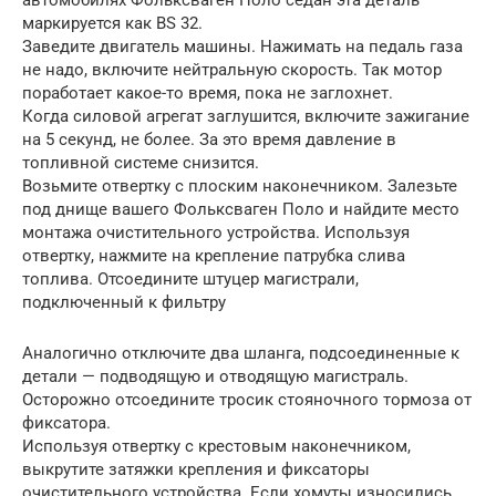
автомобилях Фольксваген Поло седан эта деталь
маркируется как BS 32.
Заведите двигатель машины. Нажимать на педаль газа
не надо, включите нейтральную скорость. Так мотор
поработает какое-то время, пока не заглохнет.
Когда силовой агрегат заглушится, включите зажигание
на 5 секунд, не более. За это время давление в
топливной системе снизится.
Возьмите отвертку с плоским наконечником. Залезьте
под днище вашего Фольксваген Поло и найдите место
монтажа очистительного устройства. Используя
отвертку, нажмите на крепление патрубка слива
топлива. Отсоедините штуцер магистрали,
подключенный к фильтру
Аналогично отключите два шланга, подсоединенные к
детали — подводящую и отводящую магистраль.
Осторожно отсоедините тросик стояночного тормоза от
фиксатора.
Используя отвертку с крестовым наконечником,
выкрутите затяжки крепления и фиксаторы
очистительного устройства. Если хомуты износились,