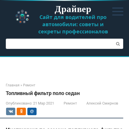
Перейти
Драйвер
к
контенту
Сайт для водителей про
автомобили: советы и
секреты профессионалов
Поиск:
Главная
»
Ремонт
Топливный фильтр поло седан
Опубликовано:
21 Мар 2021
Ремонт
Алексей Смирнов