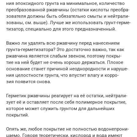
ния эпок­сид­но­го грун­та на мини­маль­ное, коли­че­ство
пре­об­ра­зо­ван­ной ржав­чи­ны (остат­ки кис­ло­ты пре­об­ра­
зо­ва­те­ля долж­ны быть обя­за­тель­но смы­ты и ней­тра­ли­
зо­ва­ны, см. выше). Луч­ше же исполь­зо­вать грунт-гер­ме­
ти­за­тор, спе­ци­аль­но для это­го предназначенный.
Важ­но ли уда­лять всю ржав­чи­ну перед нане­се­ни­ем
грун­та-гер­ме­ти­за­то­ра? Это доста­точ­но важ­но, так как
ржав­чи­на явля­ет­ся сла­бым зве­ном, поэто­му покры­
тие на ней будет не очень хоро­шо дер­жать­ся. Пло­хое
осно­ва­ние ста­нет при­чи­ной неод­но­род­но­сти и нару­ше­
ния целост­но­сти грун­та, что впу­стит вла­гу и кор­ро­
зия появит­ся снова.
Гер­ме­тик ржав­чи­ны реа­ги­ру­ет на её остат­ки, ней­тра­ли­
зу­ет её и остав­ля­ет после себя поли­мер­ное покры­тие,
кото­рое может слу­жить грун­том для даль­ней­ших
покрытий.
Опять же, любое покры­тие не пол­но­стью водо­не­про­ни­
ца­е­мо. Гово­ря тео­ре­ти­че­ски, кис­ло­род и вода име­ют