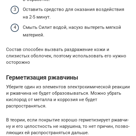
Оставить средство для оказания воздействия
на 2-5 минут.
Смыть Силит водой, насухо вытереть мягкой
материей.
Состав способен вызвать раздражение кожи и
слизистых оболочек, поэтому использовать его нужно
осторожно
Герметизация ржавчины
Убе­ри­те один из эле­мен­тов элек­тро­хи­ми­че­ской реак­ции
и ржав­чи­на не будет обра­зо­вы­вать­ся. Мож­но убрать
кис­ло­род от метал­ла и кор­ро­зия не будет
распространяться.
В тео­рии, если покры­тие хоро­шо гер­ме­ти­зи­ру­ет ржав­чи­
ну и его целост­ность не нару­ше­на, то нет при­чин, поз­во­
ля­ю­щих ей рас­про­стра­нять­ся дальше.