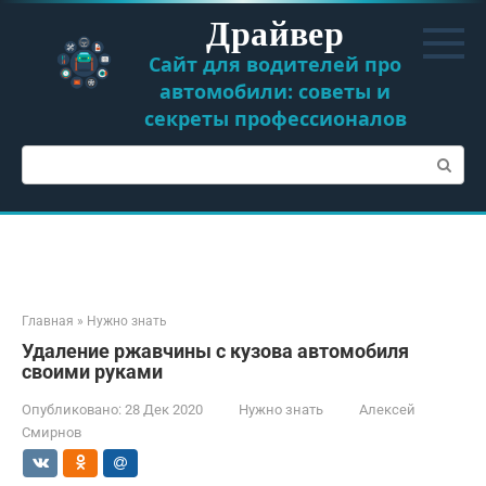
Перейти
Драйвер
к
контенту
Сайт для водителей про
автомобили: советы и
секреты профессионалов
Поиск:
Главная
»
Нужно знать
Удаление ржавчины с кузова автомобиля
своими руками
Опубликовано:
28 Дек 2020
Нужно знать
Алексей
Смирнов