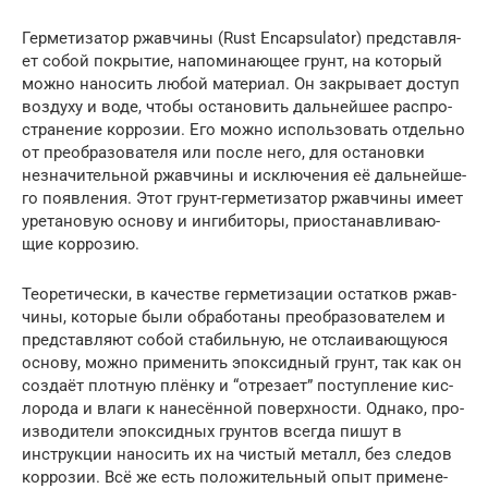
Гер­ме­ти­за­тор ржав­чи­ны (Rust Encapsulator) пред­став­ля­
ет собой покры­тие, напо­ми­на­ю­щее грунт, на кото­рый
мож­но нано­сить любой мате­ри­ал. Он закры­ва­ет доступ
воз­ду­ху и воде, что­бы оста­но­вить даль­ней­шее рас­про­
стра­не­ние кор­ро­зии. Его мож­но исполь­зо­вать отдель­но
от пре­об­ра­зо­ва­те­ля или после него, для оста­нов­ки
незна­чи­тель­ной ржав­чи­ны и исклю­че­ния её даль­ней­ше­
го появ­ле­ния. Этот грунт-гер­ме­ти­за­тор ржав­чи­ны име­ет
уре­та­но­вую осно­ву и инги­би­то­ры, при­оста­нав­ли­ва­ю­
щие коррозию.
Тео­ре­ти­че­ски, в каче­стве гер­ме­ти­за­ции остат­ков ржав­
чи­ны, кото­рые были обра­бо­та­ны пре­об­ра­зо­ва­те­лем и
пред­став­ля­ют собой ста­биль­ную, не отсла­и­ва­ю­щу­ю­ся
осно­ву, мож­но при­ме­нить эпок­сид­ный грунт, так как он
созда­ёт плот­ную плён­ку и “отре­за­ет” поступ­ле­ние кис­
ло­ро­да и вла­ги к нане­сён­ной поверх­но­сти. Одна­ко, про­
из­во­ди­те­ли эпок­сид­ных грун­тов все­гда пишут в
инструк­ции нано­сить их на чистый металл, без сле­дов
кор­ро­зии. Всё же есть поло­жи­тель­ный опыт при­ме­не­