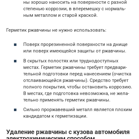
ны хоро­шо нано­сить на поверх­но­сти с раз­ной
сте­пе­нью кор­ро­зии, в впе­ре­меш­ку с нор­маль­
ным метал­лом и ста­рой краской.
Гер­ме­тик ржав­чи­ны не нуж­но использовать:
Поверх про­ре­зи­нен­ной поверх­но­сти на дни­ще
или поверх име­ю­щей­ся защи­ты от ржавчины.
В скры­тых поло­стях или труд­но­до­ступ­ных
местах. Гер­ме­тик ржав­чи­ны тре­бу­ет пред­ва­ри­
тель­ной под­го­тов­ки перед нане­се­ни­ем (очист­ка
отсла­и­ва­ю­щей­ся ржав­чи­ны). Сред­ство тре­бу­ет
пол­но­го покры­тия, что­бы оста­но­вить кор­ро­зию.
В местах, где под­го­тов­ка невоз­мож­на, не жела­
тель­но при­ме­нять гер­ме­тик ржавчины.
Силь­но про­ржа­вев­ший металл явля­ет­ся пло­хим
кан­ди­да­том к герметизации.
Удаление ржавчины с кузова автомобиля
электрохимическим способом