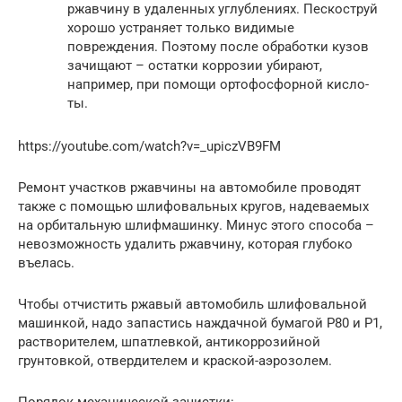
ржавчину в удаленных углублениях. Пескоструй
хорошо устраняет только видимые
повреждения. Поэтому после обработки кузов
зачищают – остатки коррозии убирают,
например, при помощи орто­фос­фор­ной кис­ло­
ты.
https://youtube.com/watch?v=_upiczVB9FM
Ремонт участков ржавчины на автомобиле проводят
также с помощью шлифовальных кругов, надеваемых
на орбитальную шлифмашинку. Минус этого способа –
невозможность удалить ржавчину, которая глубоко
въелась.
Чтобы отчистить ржавый автомобиль шлифовальной
машинкой, надо запастись наждачной бумагой P80 и P1,
растворителем, шпатлевкой, антикоррозийной
грунтовкой, отвердителем и краской-аэрозолем.