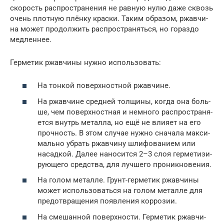
ско­рость рас­про­стра­не­ния не рав­ную нулю даже сквозь
очень плот­ную плён­ку крас­ки. Таким обра­зом, ржав­чи­
на может про­дол­жить рас­про­стра­нять­ся, но гораз­до
медленнее.
Гер­ме­тик ржав­чи­ны нуж­но использовать:
На тон­кой поверх­ност­ной ржавчине.
На ржав­чине сред­ней тол­щи­ны, когда она боль­
ше, чем поверх­ност­ная и немно­го рас­про­стра­ня­
ет­ся внутрь метал­ла, но ещё не вли­я­ет на его
проч­ность. В этом слу­чае нуж­но сна­ча­ла мак­си­
маль­но убрать ржав­чи­ну шли­фо­ва­ни­ем или
насад­кой. Далее нано­сит­ся 2–3 слоя гер­ме­ти­зи­
ру­ю­ще­го сред­ства, для луч­ше­го проникновения.
На голом метал­ле. Грунт-гер­ме­тик ржав­чи­ны
может исполь­зо­вать­ся на голом метал­ле для
предот­вра­ще­ния появ­ле­ния коррозии.
На сме­шан­ной поверх­но­сти. Гер­ме­тик ржав­чи­