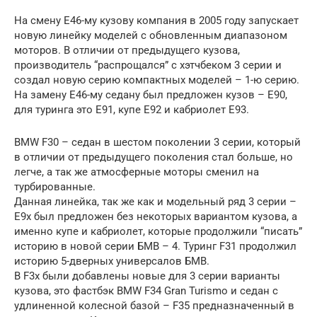
На смену Е46-му кузову компания в 2005 году запускает
новую линейку моделей с обновленным диапазоном
моторов. В отличии от предыдущего кузова,
производитель “распрощался” с хэтчбеком 3 серии и
создал новую серию компактных моделей – 1-ю серию.
На замену E46-му седану был предложен кузов – E90,
для туринга это E91, купе E92 и кабриолет E93.
BMW F30 – седан в шестом поколении 3 серии, который
в отличии от предыдущего поколения стал больше, но
легче, а так же атмосферные моторы сменил на
турбированные.
Данная линейка, так же как и модельный ряд 3 серии –
E9x был предложен без некоторых вариантом кузова, а
именно купе и кабриолет, которые продолжили “писать”
историю в новой серии БМВ – 4. Туринг F31 продолжил
историю 5-дверных универсалов БМВ.
В F3x были добавлены новые для 3 серии варианты
кузова, это фастбэк BMW F34 Gran Turismo и седан с
удлиненной колесной базой – F35 предназначенный в