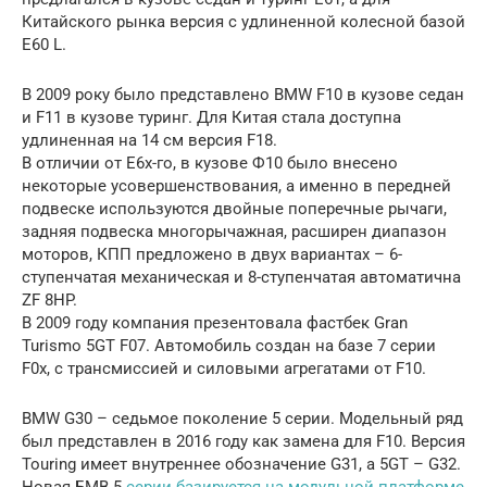
Китайского рынка версия с удлиненной колесной базой
E60 L.
В 2009 року было представлено BMW F10 в кузове седан
и F11 в кузове туринг. Для Китая стала доступна
удлиненная на 14 см версия F18.
В отличии от E6x-го, в кузове Ф10 было внесено
некоторые усовершенствования, а именно в передней
подвеске используются двойные поперечные рычаги,
задняя подвеска многорычажная, расширен диапазон
моторов, КПП предложено в двух вариантах – 6-
ступенчатая механическая и 8-ступенчатая автоматична
ZF 8HP.
В 2009 году компания презентовала фастбек Gran
Turismo 5GT F07. Автомобиль создан на базе 7 серии
F0x, с трансмиссией и силовыми агрегатами от F10.
BMW G30 – седьмое поколение 5 серии. Модельный ряд
был представлен в 2016 году как замена для F10. Версия
Touring имеет внутреннее обозначение G31, а 5GT – G32.
Новая БМВ 5
серии базируется на модульной платформе