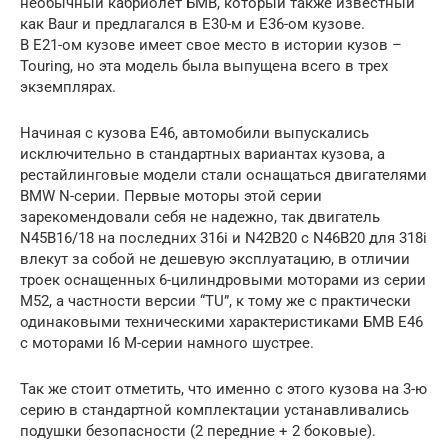
необычный кабриолет БМВ, который также известный
как Baur и предлагался в E30-м и E36-ом кузове.
В E21-ом кузове имеет свое место в истории кузов –
Touring, но эта модель была выпущена всего в трех
экземплярах.
Начиная с кузова E46, автомобили выпускались
исключительно в стандартных вариантах кузова, а
рестайлинговые модели стали оснащаться двигателями
BMW N-серии. Первые моторы этой серии
зарекомендовали себя не надежно, так двигатель
N45B16/18 на последних 316i и N42B20 c N46B20 для 318i
влекут за собой не дешевую эксплуатацию, в отличии
троек оснащенных 6-цилиндровыми моторами из серии
M52, а частности версии “TU”, к тому же с практически
одинаковыми техническими характеристиками БМВ Е46
с моторами I6 M-серии намного шустрее.
Так же стоит отметить, что именно с этого кузова на 3-ю
серию в стандартной комплектации устанавливались
подушки безопасности (2 передние + 2 боковые).