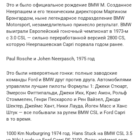
Это и было официальное рождение BMW M. Созданное
Неерпашем и его техническим директором Мартином
Брэнгардом, ныне легендарное подразделение BMW
Motorsport, незамедлительно принесло результат. BMW
выиграли Европейский гоночный чемпионат в 1973-м
с 3.0 CSL — сильно переработанной версией 2800 CS,
которую Неерпашевская Capri порвала годом ранее.
Paul Rosche и Johen Neerpasch, 1975 год
Это были невероятные гонки: полные заводские
команды Ford и BMW друг против друга. Автомобилями
управляли лучшие пилоты Формулы 1: Джеки Стюарт,
Эмерсон Фиттипальди, Джеки Икк, Крис Амон, Рольф
Стоммелен, Генри Пескароло и Рен Вайзел, Джоди
Шектер, Джеймс Хант, Ники Лауда, Йоген Масс и Ханс
Штук — все побывали за рулем BMW CSL и Ford Capri
в то время.
1000 Km Nurburgring 1974 год. Hans Stuck на BMW CSL 3.5
vs Niki Lauda на Ford Capri RS 3100. Фото: pinterest.com