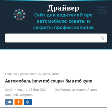
Перейти
Драйвер
к
контенту
Сайт для водителей про
автомобили: советы и
секреты профессионалов
Поиск:
Главная
»
Особенности моделей авто
Автомобиль bmw m6 coupe/ бмв m6 купе
Опубликовано:
05 Янв 2021
Особенности моделей авто
Алексей Смирнов