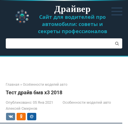
Перейти
Драйвер
к
контенту
Сайт для водителей про
автомобили: советы и
секреты профессионалов
Поиск:
Главная
»
Особенности моделей авто
Тест драйв бмв х3 2018
Опубликовано:
05 Янв 2021
Особенности моделей авто
Алексей Смирнов