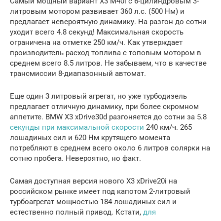
Самый мощный вариант X3 M40i с 6-цилиндровым 3-
литровым мотором развивает 360 л.с. (500 Нм) и
предлагает невероятную динамику. На разгон до сотни
уходит всего 4.8 секунд! Максимальная скорость
ограничена на отметке 250 км/ч. Как утверждает
производитель расход топлива с топовым мотором в
среднем всего 8.5 литров. Не забываем, что в качестве
трансмиссии 8-диапазонный автомат.
Еще один 3 литровый агрегат, но уже турбодизель
предлагает отличную динамику, при более скромном
аппетите. BMW X3 xDrive30d разгоняется до сотни за 5.8
секунды при максимальной скорости
240 км/ч. 265
лошадиных сил и 620 Нм крутящего момента
потребляют в среднем всего около 6 литров солярки на
сотню пробега. Невероятно, но факт.
Самая доступная версия нового X3 xDrive20i на
российском рынке имеет под капотом 2-литровый
турбоагрегат мощностью 184 лошадиных сил и
естественно полный привод. Кстати,
для