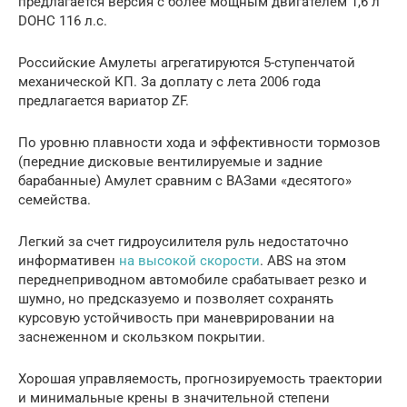
предлагается версия с более мощным двигателем 1,6 л
DOHC 116 л.с.
Российские Амулеты агрегатируются 5-ступенчатой
механической КП. За доплату с лета 2006 года
предлагается вариатор ZF.
По уровню плавности хода и эффективности тормозов
(передние дисковые вентилируемые и задние
барабанные) Амулет сравним с ВАЗами «десятого»
семейства.
Легкий за счет гидроусилителя руль недостаточно
информативен
на высокой скорости
. ABS на этом
переднеприводном автомобиле срабатывает резко и
шумно, но предсказуемо и позволяет сохранять
курсовую устойчивость при маневрировании на
заснеженном и скользком покрытии.
Хорошая управляемость, прогнозируемость траектории
и минимальные крены в значительной степени