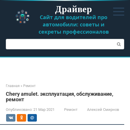
Перейти
Драйвер
к
контенту
Сайт для водителей про
автомобили: советы и
секреты профессионалов
Поиск:
Главная
»
Ремонт
Chery amulet. эксплуатация, обслуживание,
ремонт
Опубликовано:
21 Мар 2021
Ремонт
Алексей Смирнов