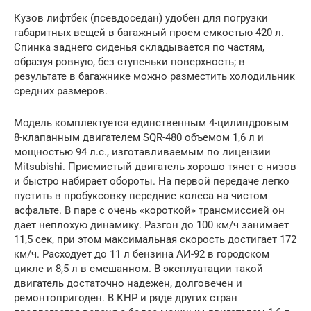
Кузов лифтбек (псевдоседан) удобен для погрузки
габаритных вещей в багажный проем емкостью 420 л.
Спинка заднего сиденья складывается по частям,
образуя ровную, без ступеньки поверхность; в
результате в багажнике можно разместить холодильник
средних размеров.
Модель комплектуется единственным 4-цилиндровым
8-клапанным двигателем SQR-480 объемом 1,6 л и
мощностью 94 л.с., изготавливаемым по лицензии
Mitsubishi. Приемистый двигатель хорошо тянет с низов
и быстро набирает обороты. На первой передаче легко
пустить в пробуксовку передние колеса на чистом
асфальте. В паре с очень «короткой» трансмиссией он
дает неплохую динамику. Разгон до 100 км/ч занимает
11,5 сек, при этом максимальная скорость достигает 172
км/ч. Расходует до 11 л бензина АИ-92 в городском
цикле и 8,5 л в смешанном. В эксплуатации такой
двигатель достаточно надежен, долговечен и
ремонтопригоден. В КНР и ряде других стран